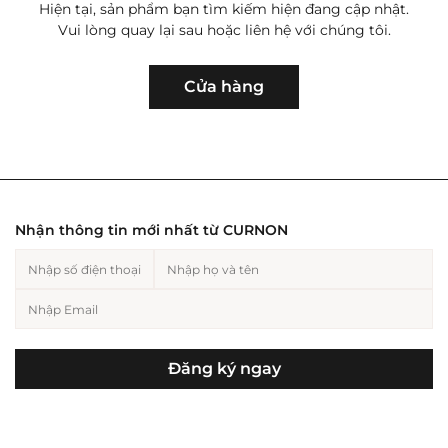
Hiện tại, sản phẩm bạn tìm kiếm hiện đang cập nhật.
Vui lòng quay lại sau hoặc liên hệ với chúng tôi.
Hiện tại, sản phẩm bạn tìm kiếm hiện
Trang sức nam
Cho người yêu
Trang sức nữ
Cho bạn
đang cập nhật. Vui lòng quay lại sau
Cửa hàng
hoặc liên hệ với chúng tôi.
Hiện tại, sản phẩm bạn tìm kiếm hiện
đang cập nhật. Vui lòng quay lại sau
hoặc liên hệ với chúng tôi.
Nhận thông tin mới nhất từ CURNON
Cho mẹ
Cho bố
Đăng ký ngay