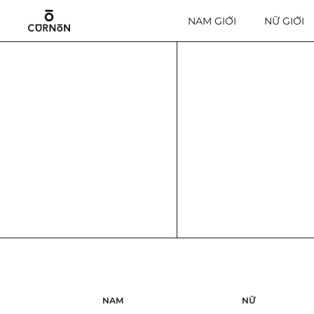
NAM GIỚI
NỮ GIỚI
ELLERS
NG
Filter
Sắp xếp the
Fiona
124.000
VND
249.000
V
NAM
NỮ