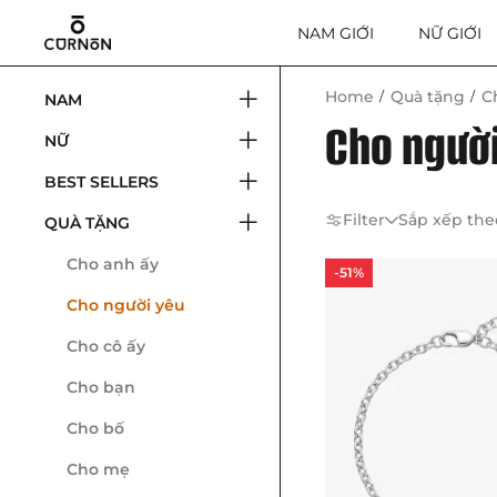
NAM GIỚI
NỮ GIỚI
Home
Quà tặng
C
NAM
Cho ngườ
NỮ
BEST SELLERS
Filter
Sắp xếp the
QUÀ TẶNG
Cho anh ấy
-51%
Cho người yêu
Cho cô ấy
Cho bạn
Cho bố
Cho mẹ