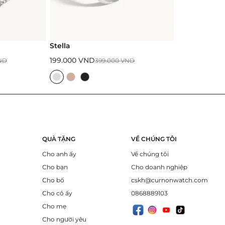
Stella
199.000
VND
ND
399.000
VND
QUÀ TẶNG
VỀ CHÚNG TÔI
Cho anh ấy
Về chúng tôi
Cho bạn
Cho doanh nghiệp
Cho bố
cskh@curnonwatch.com
Cho cô ấy
0868889103
Cho mẹ
Cho người yêu