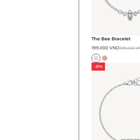
The Bee Bracelet
199.000
VND
399.000
V
-51%