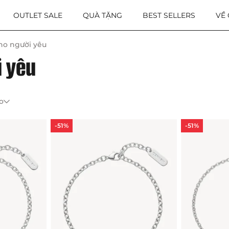
OUTLET SALE
QUÀ TẶNG
BEST SELLERS
VỀ
ho người yêu
i yêu
o
-51%
-51%