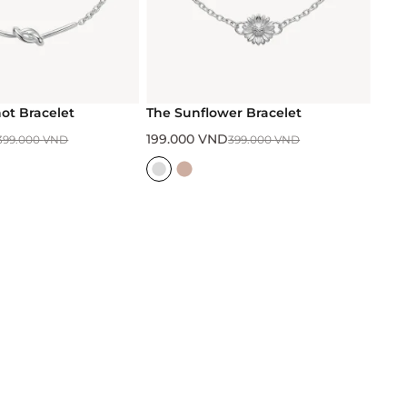
ot Bracelet
The Sunflower Bracelet
199.000
VND
399.000
VND
399.000
VND