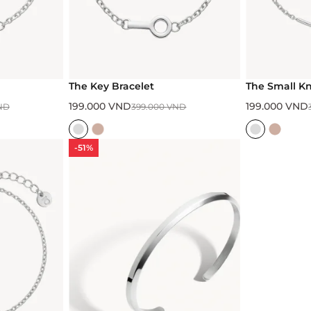
The Key Bracelet
The Small Kn
199.000
VND
199.000
VND
ND
399.000
VND
-51%