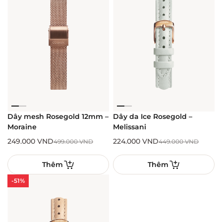
Dây mesh Rosegold 12mm –
Dây da Ice Rosegold –
Moraine
Melissani
249.000
VND
224.000
VND
499.000
VND
449.000
VND
Thêm
Thêm
-51%