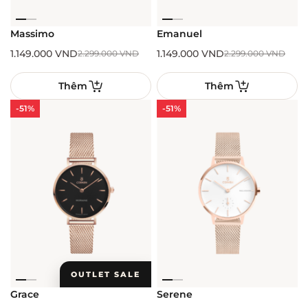
Massimo
Emanuel
1.149.000
VND
1.149.000
VND
2.299.000
VND
2.299.000
VND
Thêm
Thêm
-51%
-51%
OUTLET SALE
Grace
Serene