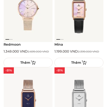
Redmoon
Mina
1.349.000
VND
1.199.000
VND
2.699.000
VND
2.399.000
VND
Thêm
Thêm
-51%
-51%