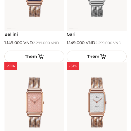
Bellini
Gari
1.149.000
VND
1.149.000
VND
2.299.000
VND
2.299.000
VND
Thêm
Thêm
-51%
-51%