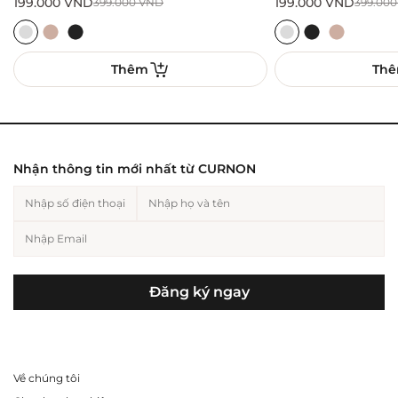
199.000
VND
199.000
VND
399.000
VND
399.00
Thêm
Th
Nhận thông tin mới nhất từ CURNON
Đăng ký ngay
Về chúng tôi