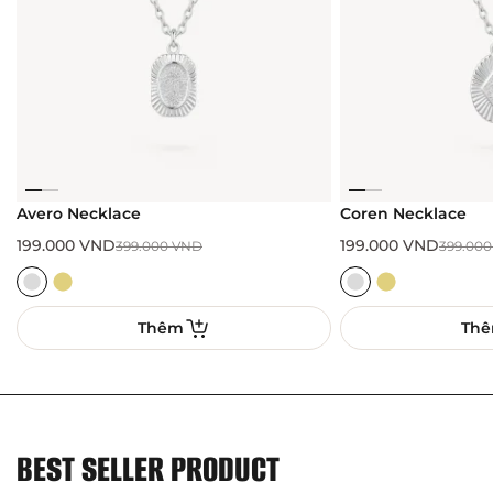
Avero Necklace
Coren Necklace
199.000
VND
199.000
VND
399.000
VND
399.00
Thêm
Th
BEST SELLER PRODUCT