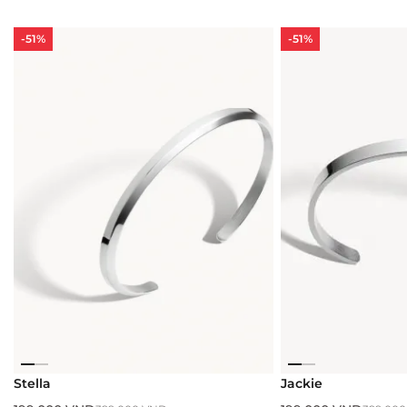
-51%
-51%
Stella
Jackie