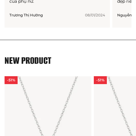
của phụ nữ.
đẹp riên
Trương Thị Hường
08/01/2024
Nguyễn T
NEW PRODUCT
-51%
-51%