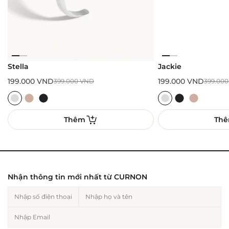
Stella
Jackie
199.000
VND
199.000
VND
399.000
VND
399.00
Thêm
Th
Nhận thông tin mới nhất từ CURNON