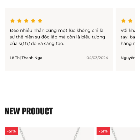
Đeo nhiều nhẫn cùng một lúc không chỉ là
Với khả 
sự thể hiện sự độc lập mà còn là biểu tượng
tay, bạn
của sự tự do và sáng tạo.
hàng ngà
Lê Thị Thanh Nga
04/03/2024
Nguyễn Th
NEW PRODUCT
-51%
-51%