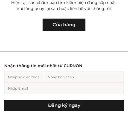
Hiện tại, sản phẩm bạn tìm kiếm hiện đang cập nhật.
Vui lòng quay lại sau hoặc liên hệ với chúng tôi.
Hiện tại, sản phẩm bạn tìm kiếm hiện
Trang sức nam
Cho người yêu
Trang sức nữ
Cho bạn
đang cập nhật. Vui lòng quay lại sau
Cửa hàng
hoặc liên hệ với chúng tôi.
Hiện tại, sản phẩm bạn tìm kiếm hiện
đang cập nhật. Vui lòng quay lại sau
hoặc liên hệ với chúng tôi.
Nhận thông tin mới nhất từ CURNON
Cho mẹ
Cho bố
Đăng ký ngay