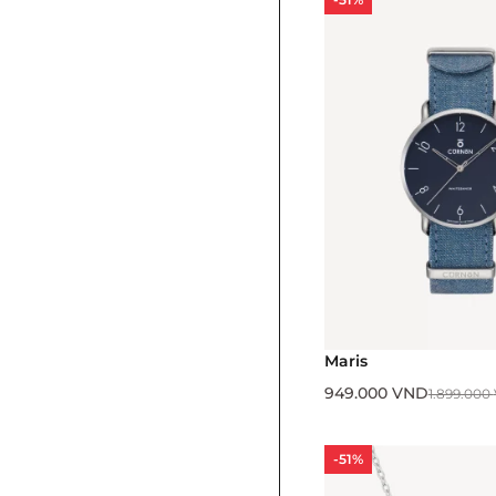
Maris
949.000
VND
1.899.000
-51%