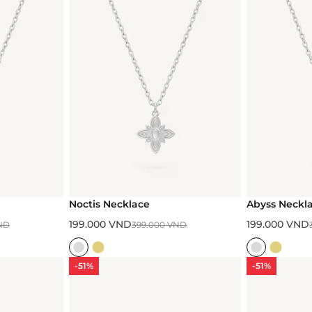
Noctis Necklace
Abyss Neckl
199.000
VND
199.000
VND
ND
399.000
VND
-51%
-51%