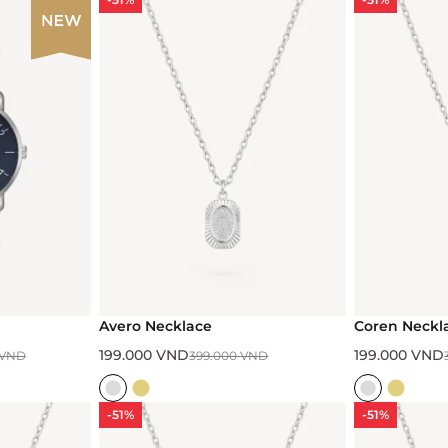
Avero Necklace
Coren Neckl
199.000
VND
199.000
VND
VND
399.000
VND
-51%
-51%