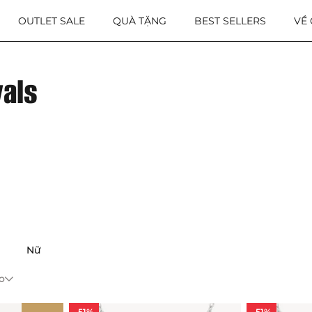
OUTLET SALE
QUÀ TẶNG
BEST SELLERS
VỀ
vals
Nữ
o
-51%
-51%