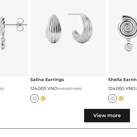
Salina Earrings
Shella Earri
124.000
VND
124.000
VND
ND
249.000
VND
View more