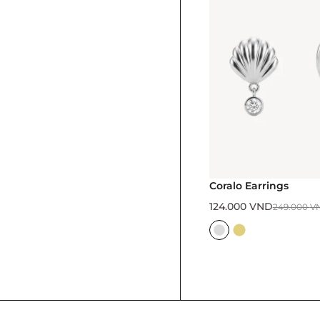
Coralo Earrings
124.000
VND
249.000
V