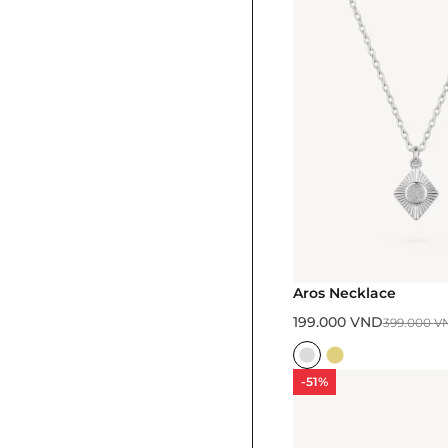
Aros Necklace
199.000
VND
399.000
V
-51%