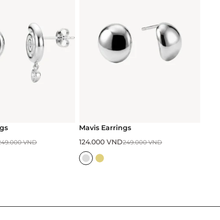
ngs
Mavis Earrings
124.000
VND
249.000
VND
249.000
VND