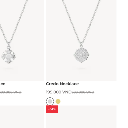
ace
Credo Necklace
199.000
VND
399.000
VND
399.000
VND
-51%