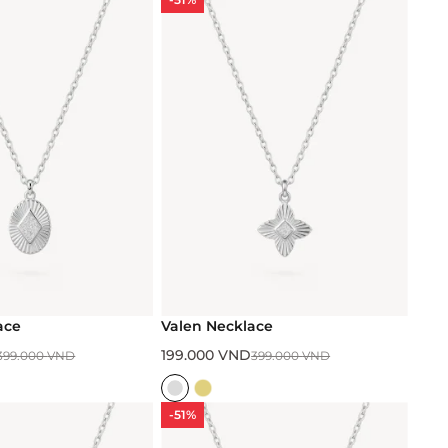
ace
Valen Necklace
199.000
VND
399.000
VND
399.000
VND
-51%