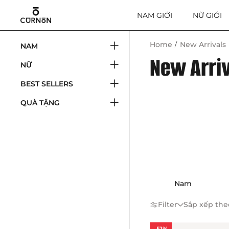
NAM GIỚI
NỮ GIỚI
Home
New Arrivals
NAM
New Arri
NỮ
BEST SELLERS
QUÀ TẶNG
Nam
Filter
Sắp xếp the
-51%