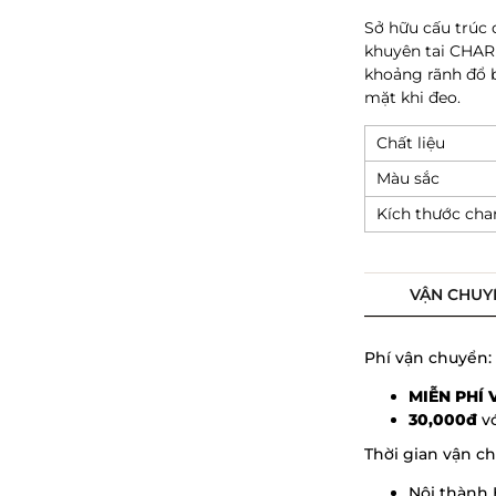
Sở hữu cấu trúc
khuyên tai
CHARL
khoảng rãnh đổ 
mặt khi đeo.
Chất liệu
Màu sắc
Kích thước ch
VẬN CHUY
Phí vận chuyển:
MIỄN PHÍ
30,000đ
vớ
Thời gian vận c
Nội thành 