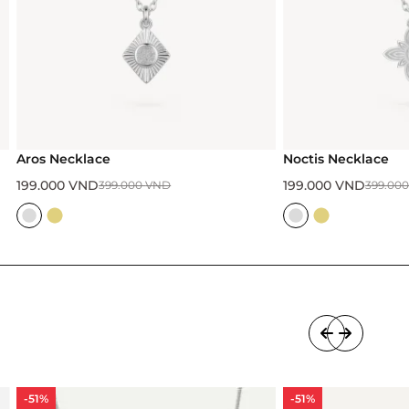
cklace
Noctis Necklace
VND
199.000
VND
399.000
VND
399.000
VND
-51%