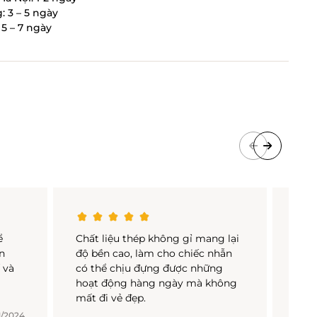
: 3 – 5 ngày
5 – 7 ngày
ể
Chất liệu thép không gỉ mang lại
Với 
n
độ bền cao, làm cho chiếc nhẫn
có t
 và
có thể chịu đựng được những
nhiê
hoạt động hàng ngày mà không
hút
mất đi vẻ đẹp.
1/2024
Trươ