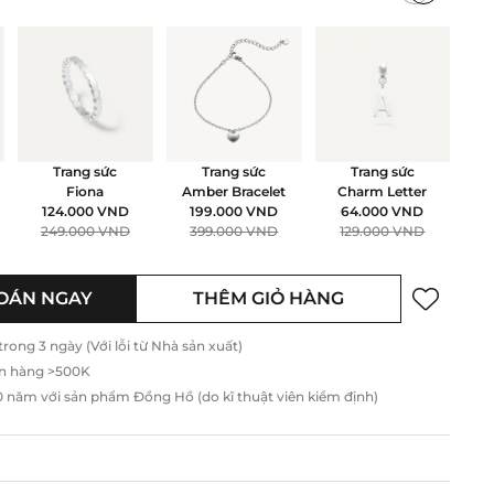
Trang sức
Trang sức
Trang sức
Fiona
Amber Bracelet
Charm Letter
H
124.000
VND
199.000
VND
64.000
VND
249.000
VND
399.000
VND
129.000
VND
OÁN NGAY
THÊM GIỎ HÀNG
ong 3 ngày (Với lỗi từ Nhà sản xuất)
n hàng >500K
năm với sản phẩm Đồng Hồ (do kĩ thuật viên kiểm định)