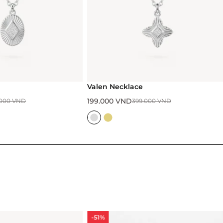
Valen Necklace
Aros Ne
199.000
VND
199.000
399.000
VND
-51%
-51%