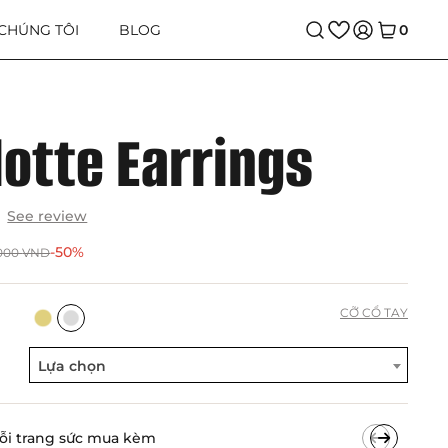
 CHÚNG TÔI
BLOG
0
lotte Earrings
See review
-50%
.000
VND
CỠ CỔ TAY
Lựa chọn
ỗi trang sức mua kèm