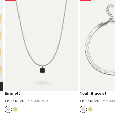
tt
Noah Bracelet
00
VND
199.000
VND
399.000
VND
399.000
VND