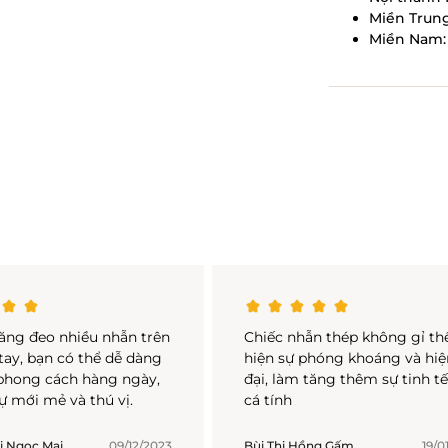
Miền Trung
Miền Nam: 
năng đeo nhiều nhẫn trên
Chiếc nhẫn thép không gỉ th
tay, bạn có thể dễ dàng
hiện sự phóng khoáng và hiệ
 phong cách hàng ngày,
đại, làm tăng thêm sự tinh tế
ự mới mẻ và thú vị.
cá tính
ị Ngọc Mai
09/12/2023
Bùi Thị Hồng Gấm
19/0