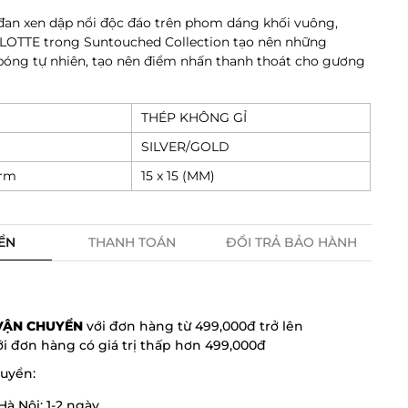
 đan xen dập nổi độc đáo trên phom dáng khối vuông,
OTTE trong Suntouched Collection
tạo nên những
bóng tự nhiên, tạo nên điểm nhấn thanh thoát cho gương
THÉP KHÔNG GỈ
SILVER/GOLD
arm
15 x 15 (MM)
ỂN
THANH TOÁN
ĐỔI TRẢ BẢO HÀNH
 VẬN CHUYỂN
với đơn hàng từ 499,000đ trở lên
i đơn hàng có giá trị thấp hơn 499,000đ
huyển:
Hà Nội: 1-2 ngày