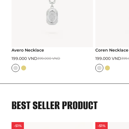
o Necklace
Coren Necklace
000
VND
199.000
VND
399.000
VND
399.000
VND
BEST SELLER PRODUCT
1%
-51%