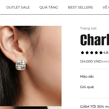
OUTLET SALE
QUÀ TẶNG
BEST SELLERS
VỀ
Trang sức
Char
4.8
124.000
VND
249
Màu sắc
Gói quà:
GIẢM TỚI 30% m