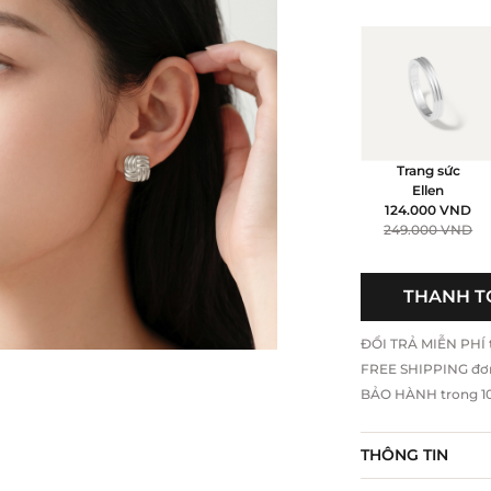
Trang sức
Ellen
124.000
VND
249.000
VND
THANH T
ĐỔI TRẢ MIỄN PHÍ tr
FREE SHIPPING đơ
BẢO HÀNH trong 10 
THÔNG TIN