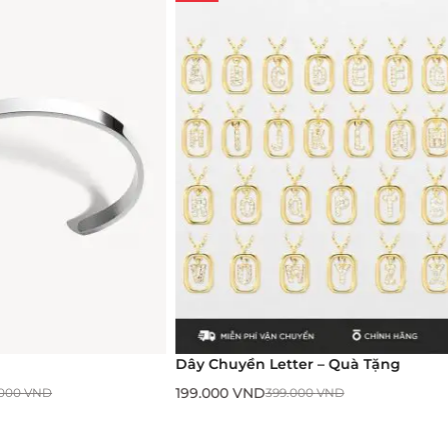
Dây Chuyền Letter – Quà Tặng
Emme
199.000
VND
199.0
399.000
VND