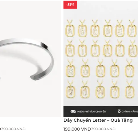
-51%
Dây Chuyền Letter – Quà Tặng
199.000
VND
.000
VND
399.000
VND