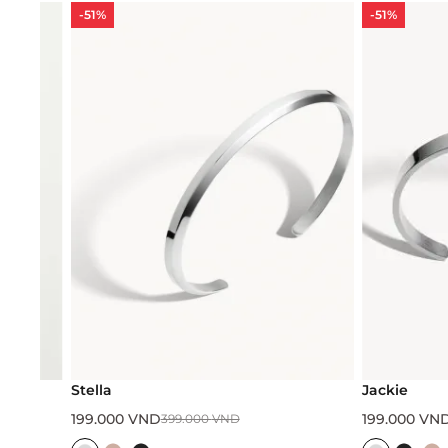
-51%
-51%
Stella
Jackie
199.000
VND
199.000
VND
399.000
VND
399