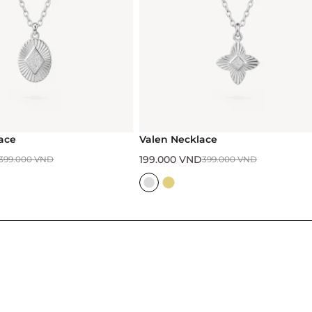
Valen Necklace
199.000
VND
.000
VND
399.000
VND