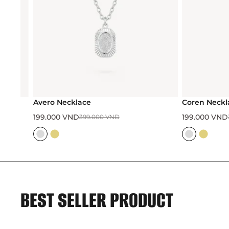
Avero Necklace
Coren Necklace
199.000
VND
199.000
VND
399.000
VND
399
BEST SELLER PRODUCT