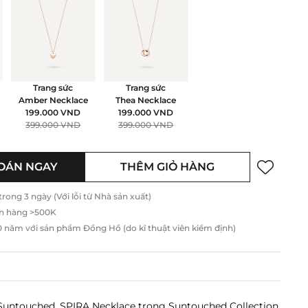
Trang sức
Trang sức
Amber Necklace
Thea Necklace
199.000
VND
199.000
VND
399.000
VND
399.000
VND
OÁN NGAY
THÊM GIỎ HÀNG
ong 3 ngày (Với lỗi từ Nhà sản xuất)
n hàng >500K
năm với sản phẩm Đồng Hồ (do kĩ thuật viên kiểm định)
untouched, SPIRA Necklace trong Suntouched Collection