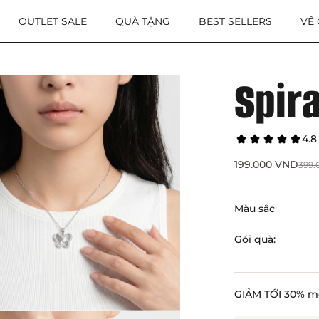
OUTLET SALE
QUÀ TẶNG
BEST SELLERS
VỀ
Spir
4.8
199.000
VND
399
Màu sắc
Gói quà:
GIẢM TỚI 30% m