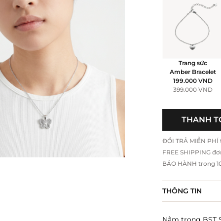
Trang sức
Amber Bracelet
199.000
VND
399.000
VND
THANH T
ĐỔI TRẢ MIỄN PHÍ tr
FREE SHIPPING đơ
BẢO HÀNH trong 10 
THÔNG TIN
Nằm trong BST S