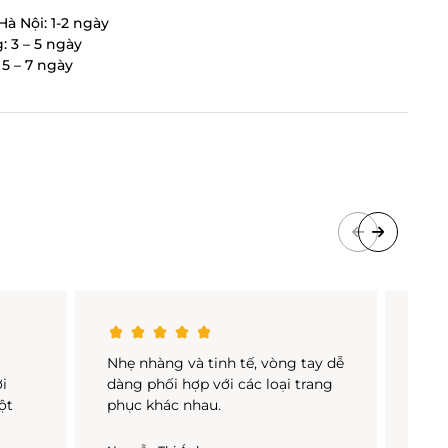
Hà Nội: 1-2 ngày
: 3 – 5 ngày
5 – 7 ngày
u
Nhẹ nhàng và tinh tế, vòng tay dễ
Vòng
ợi
dàng phối hợp với các loại trang
kích
ột
phục khác nhau.
mọi
đi s