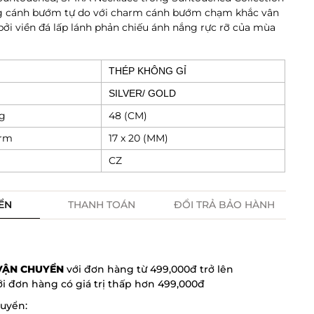
g cánh bướm tự do với charm cánh bướm chạm khắc vân
 bởi viền đá lấp lánh phản chiếu ánh nắng rực rỡ của mùa
THÉP KHÔNG GỈ
SILVER/ GOLD
ng
48 (CM)
arm
17 x 20 (MM)
CZ
ỂN
THANH TOÁN
ĐỔI TRẢ BẢO HÀNH
 VẬN CHUYỂN
với đơn hàng từ 499,000đ trở lên
i đơn hàng có giá trị thấp hơn 499,000đ
huyển: