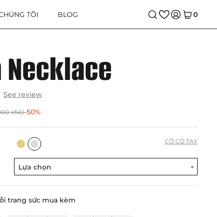
 CHÚNG TÔI
BLOG
0
a Necklace
See review
-50%
.000
VND
CỠ CỔ TAY
Lựa chọn
ỗi trang sức mua kèm