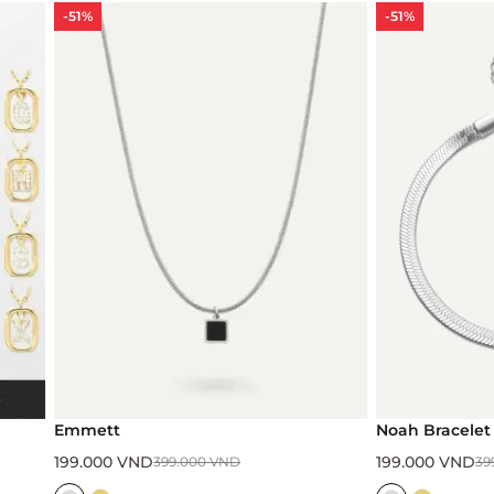
-51%
-51%
Emmett
Noah Bracelet
199.000
VND
199.000
VND
399.000
VND
399.00