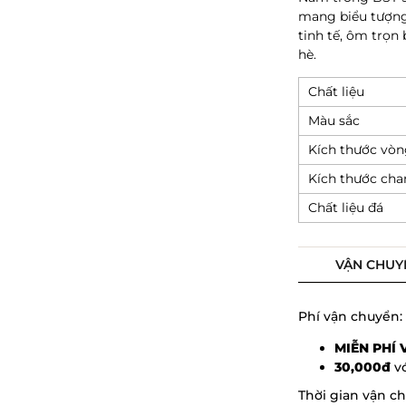
mang biểu tượn
tinh tế, ôm trọn
hè.
Chất liệu
Màu sắc
Kích thước vò
Kích thước ch
Chất liệu đá
VẬN CHUY
Phí vận chuyển:
MIỄN PHÍ
30,000đ
vớ
Thời gian vận c