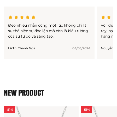
Đeo nhiều nhẫn cùng một lúc không chỉ là
Với khả 
sự thể hiện sự độc lập mà còn là biểu tượng
tay, bạn
của sự tự do và sáng tạo.
hàng ngà
Lê Thị Thanh Nga
04/03/2024
Nguyễn Th
NEW PRODUCT
-51%
-51%