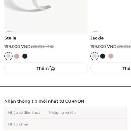
Stella
Jackie
199.000
VND
199.000
VND
399.000
VND
399.00
Thêm
Th
Nhận thông tin mới nhất từ CURNON