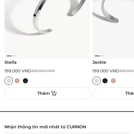
Stella
Jackie
199.000
VND
199.000
VND
399.000
VND
399.00
Thêm
Th
Nhận thông tin mới nhất từ CURNON