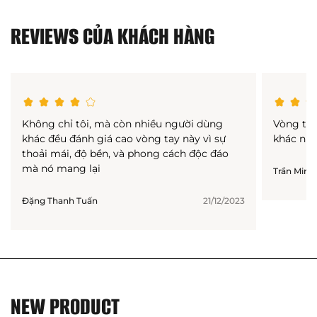
REVIEWS CỦA KHÁCH HÀNG
Không chỉ tôi, mà còn nhiều người dùng
Vòng tay
khác đều đánh giá cao vòng tay này vì sự
khác như
thoải mái, độ bền, và phong cách độc đáo
mà nó mang lại
Trần Minh
Đặng Thanh Tuấn
21/12/2023
NEW PRODUCT