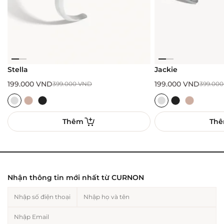
Stella
Jackie
199.000
VND
199.000
VND
399.000
VND
399.00
Thêm
Th
Nhận thông tin mới nhất từ CURNON