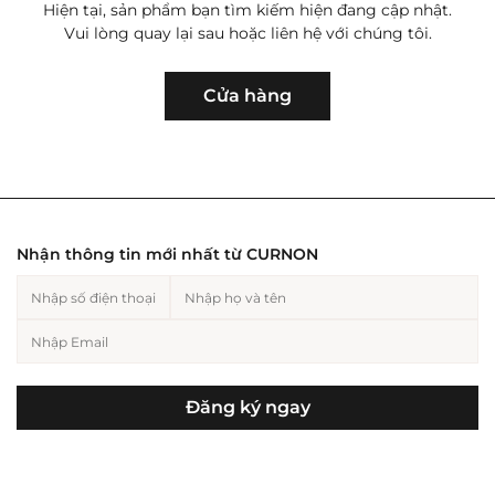
Hiện tại, sản phẩm bạn tìm kiếm hiện đang cập nhật.
Vui lòng quay lại sau hoặc liên hệ với chúng tôi.
Hiện tại, sản phẩm bạn tìm kiếm hiện
Trang sức nam
Cho người yêu
Trang sức nữ
Cho bạn
đang cập nhật. Vui lòng quay lại sau
Cửa hàng
hoặc liên hệ với chúng tôi.
Hiện tại, sản phẩm bạn tìm kiếm hiện
đang cập nhật. Vui lòng quay lại sau
hoặc liên hệ với chúng tôi.
Nhận thông tin mới nhất từ CURNON
Cho mẹ
Cho bố
Đăng ký ngay