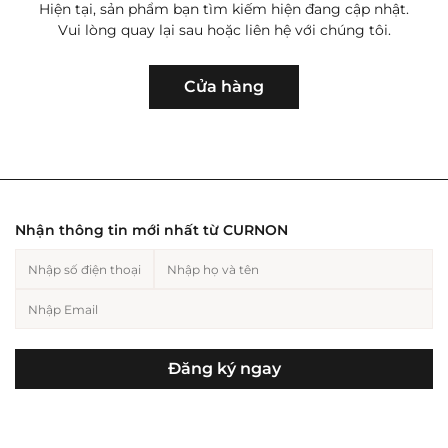
Hiện tại, sản phẩm bạn tìm kiếm hiện đang cập nhật.
Vui lòng quay lại sau hoặc liên hệ với chúng tôi.
Hiện tại, sản phẩm bạn tìm kiếm hiện
Trang sức nam
Cho người yêu
Trang sức nữ
Cho bạn
đang cập nhật. Vui lòng quay lại sau
Cửa hàng
hoặc liên hệ với chúng tôi.
Hiện tại, sản phẩm bạn tìm kiếm hiện
đang cập nhật. Vui lòng quay lại sau
hoặc liên hệ với chúng tôi.
Nhận thông tin mới nhất từ CURNON
Cho mẹ
Cho bố
Đăng ký ngay