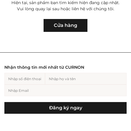
Hiện tại, sản phẩm bạn tìm kiếm hiện đang cập nhật.
Vui lòng quay lại sau hoặc liên hệ với chúng tôi.
Hiện tại, sản phẩm bạn tìm kiếm hiện
Trang sức nam
Cho người yêu
Trang sức nữ
Cho bạn
đang cập nhật. Vui lòng quay lại sau
Cửa hàng
hoặc liên hệ với chúng tôi.
Hiện tại, sản phẩm bạn tìm kiếm hiện
đang cập nhật. Vui lòng quay lại sau
hoặc liên hệ với chúng tôi.
Nhận thông tin mới nhất từ CURNON
Cho mẹ
Cho bố
Đăng ký ngay