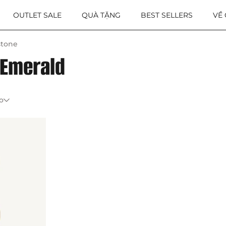
OUTLET SALE
QUÀ TẶNG
BEST SELLERS
VỀ
stone
 Emerald
o