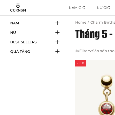
NAM GIỚI
NỮ GIỚI
Home
Charm Birth
NAM
Tháng 5 -
NỮ
BEST SELLERS
Filter
Sắp xếp the
QUÀ TẶNG
-51%