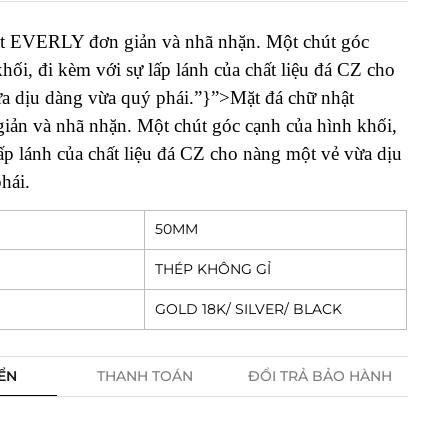
ật EVERLY đơn giản và nhã nhặn. Một chút góc
hối, đi kèm với sự lấp lánh của chất liệu đá CZ cho
a dịu dàng vừa quý phái.”}”>Mặt đá chữ nhật
n và nhã nhặn. Một chút góc cạnh của hình khối,
ấp lánh của chất liệu đá CZ cho nàng một vẻ vừa dịu
hái.
50MM
THÉP KHÔNG GỈ
GOLD 18K/ SILVER/ BLACK
ỂN
THANH TOÁN
ĐỔI TRẢ BẢO HÀNH