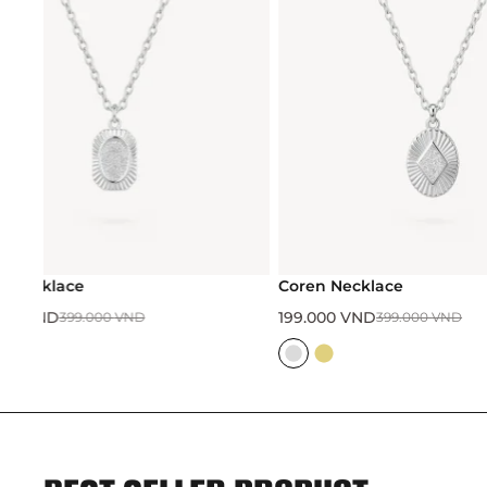
Coren Necklace
Valen Necklace
199.000
VND
199.000
VND
399.000
VND
399