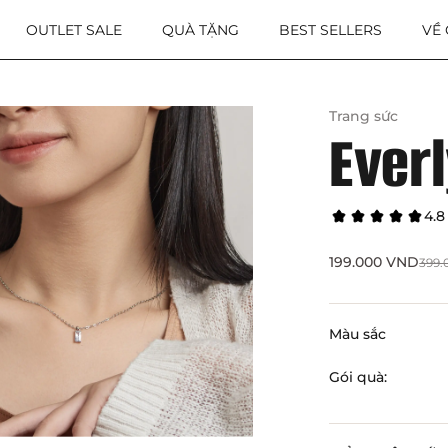
OUTLET SALE
QUÀ TẶNG
BEST SELLERS
VỀ
Trang sức
Ever
4.8
199.000
VND
399
Màu sắc
Gói quà: