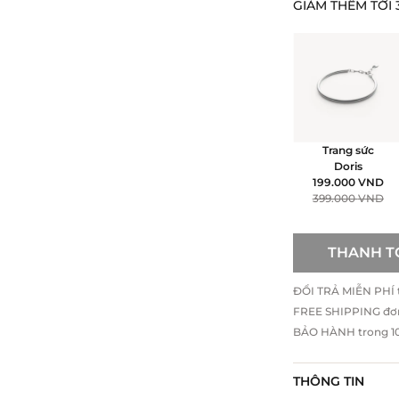
GIẢM THÊM TỚI 
Trang sức
Doris
199.000
VND
399.000
VND
THANH T
ĐỔI TRẢ MIỄN PHÍ tr
FREE SHIPPING đơ
BẢO HÀNH trong 10 
THÔNG TIN