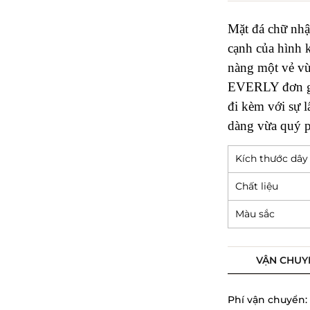
Mặt đá chữ nh
cạnh của hình k
nàng một vẻ vừ
EVERLY đơn giả
đi kèm với sự l
dàng vừa quý p
Kích thước dây
Chất liệu
Màu sắc
VẬN CHUY
Phí vận chuyển: