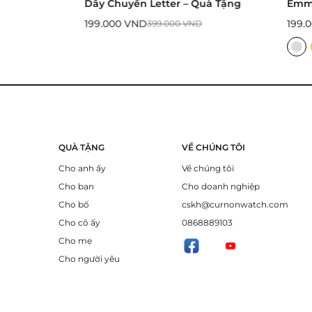
ter – Quà Tặng
Emmett
199.000
VND
.000
VND
399.000
VND
QUÀ TẶNG
VỀ CHÚNG TÔI
Cho anh ấy
Về chúng tôi
Cho bạn
Cho doanh nghiệp
Cho bố
cskh@curnonwatch.com
Cho cô ấy
0868889103
Cho mẹ
Cho người yêu