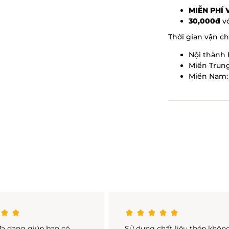
MIỄN PHÍ
30,000đ
vớ
Thời gian vận c
Nội thành 
Miền Trung
Miền Nam: 
đa dạng giúp bạn có
Sử dụng chất liệu thép khôn