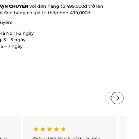
 VẬN CHUYỂN
với đơn hàng từ 499,000đ trở lên
i đơn hàng có giá trị thấp hơn 499,000đ
huyển:
Hà Nội: 1-2 ngày
: 3 – 5 ngày
5 – 7 ngày
g gỉ
Được thiết kế với sự thuận tiện,
Chất