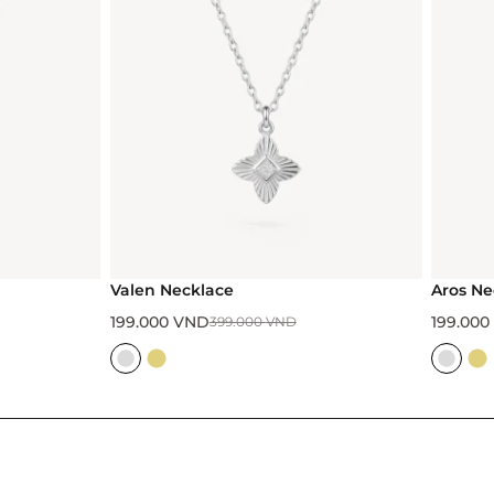
Aros Necklace
199.000
VND
.000
VND
399.000
VND