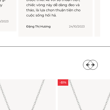
ây
chiếc vòng này dễ dàng đeo và
độ b
tháo, là lựa chọn thuận tiện cho
bảo 
cuộc sống hối hả.
đầu.
0/2023
Đặng Thị Hương
24/10/2023
Võ T
-51%
-51%