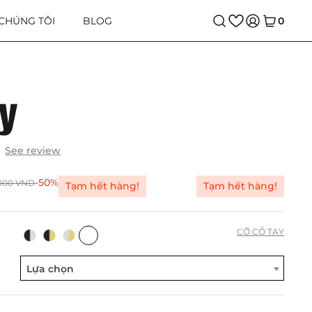
 CHÚNG TÔI
BLOG
0
ly
See review
-50%
.000
VND
Tạm hết hàng!
Tạm hết hàng!
CỠ CỔ TAY
Lựa chọn