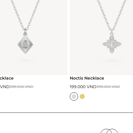
Noctis Necklace
Abyss Necklace
199.000
VND
199.000
VND
399.000
VND
399.00