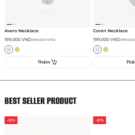
Avero Necklace
Coren Necklace
199.000
VND
199.000
VND
399.000
VND
399.00
Thêm
Th
BEST SELLER PRODUCT
-51%
-51%