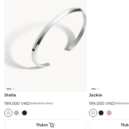
Stella
Jackie
199.000
VND
199.000
VND
399.000
VND
399.00
Thêm
Th