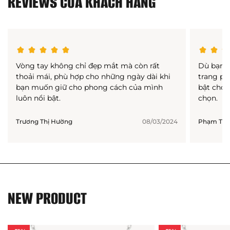
REVIEWS CỦA KHÁCH HÀNG
Vòng tay không chỉ đẹp mắt mà còn rất
Dù bạn 
thoải mái, phù hợp cho những ngày dài khi
trang ph
bạn muốn giữ cho phong cách của mình
bật cho 
luôn nổi bật.
chọn.
Trương Thị Hường
08/03/2024
Phạm Thị
NEW PRODUCT