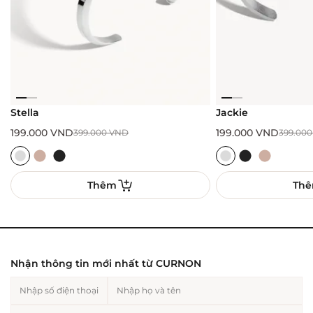
Stella
Jackie
199.000
VND
199.000
VND
399.000
VND
399.00
Thêm
Th
Nhận thông tin mới nhất từ CURNON