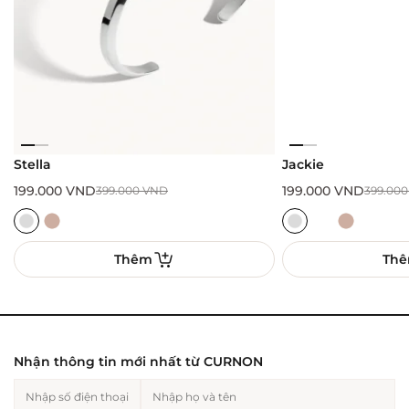
Stella
Jackie
199.000
VND
199.000
VND
399.000
VND
399.00
Thêm
Th
Nhận thông tin mới nhất từ CURNON