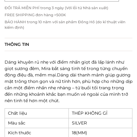
ĐỔI TRẢ MIỄN PHÍ trong 3 ngày (Với lỗi từ Nhà sản xuất)
FREE SHIPPING đơn hàng >500K
BẢO HÀNH trong 10 năm với sản phẩm Đồng Hồ (do kĩ thuật viên
kiểm định)
THÔNG TIN
Dáng khuyên rủ nhẹ với điểm nhấn giọt đá lấp lánh như
giọt sương đêm, Mira bắt sáng tinh tế trong từng chuyển
động điệu đà, mềm mại.Dáng dài thanh mảnh giúp gương
mặt trông thon gọn và nữ tính hơn, phù hợp cho những dịp
cần một điểm nhấn nhẹ nhàng – từ buổi tối trang trọng
đến những khoảnh khắc bạn muốn vẻ ngoài của mình trở
nên tinh tế hơn một chút.
Chất liệu
THÉP KHÔNG GỈ
Màu sắc
SILVER
Kích thước
18(MM)