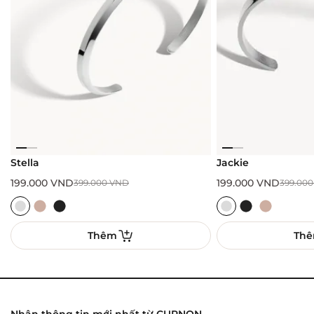
Stella
Jackie
199.000
VND
199.000
VND
399.000
VND
399.00
Thêm
Th
Nhận thông tin mới nhất từ CURNON