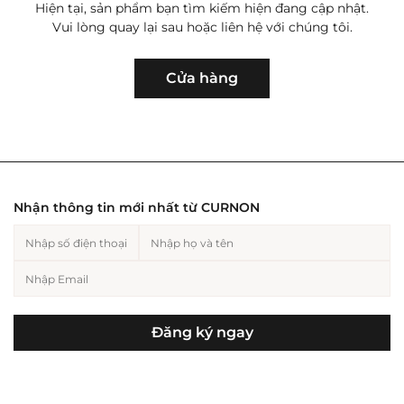
Hiện tại, sản phẩm bạn tìm kiếm hiện đang cập nhật.
Vui lòng quay lại sau hoặc liên hệ với chúng tôi.
Hiện tại, sản phẩm bạn tìm kiếm hiện
Trang sức nam
Cho người yêu
Trang sức nữ
Cho bạn
đang cập nhật. Vui lòng quay lại sau
Cửa hàng
hoặc liên hệ với chúng tôi.
Hiện tại, sản phẩm bạn tìm kiếm hiện
đang cập nhật. Vui lòng quay lại sau
hoặc liên hệ với chúng tôi.
Nhận thông tin mới nhất từ CURNON
Cho mẹ
Cho bố
Đăng ký ngay