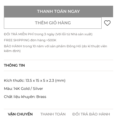
THANH TOÁN NGAY
THÊM GIỎ HÀNG
ĐỔI TRẢ MIỄN PHÍ trong 3 ngày (Với lỗi từ Nhà sản xuất)
FREE SHIPPING đơn hàng >500K
BẢO HÀNH trong 10 năm với sản phẩm Đồng Hồ (do kĩ thuật viên
kiểm định)
THÔNG TIN
Kích thước: 13.5 x 15 x 5 x 2.3 (mm)
Màu: 14K Gold / Silver
Chất liệu khuyên: Brass
VẬN CHUYỂN
THANH TOÁN
ĐỔI TRẢ BẢO HÀNH