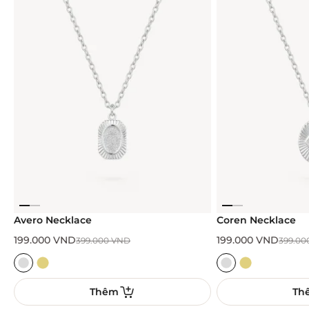
Avero Necklace
Coren Necklace
199.000
VND
199.000
VND
399.000
VND
399.00
Thêm
Th