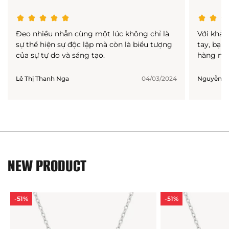
Đeo nhiều nhẫn cùng một lúc không chỉ là
Với khả 
sự thể hiện sự độc lập mà còn là biểu tượng
tay, bạn
của sự tự do và sáng tạo.
hàng ngà
Lê Thị Thanh Nga
04/03/2024
Nguyễn Th
NEW PRODUCT
-51%
-51%