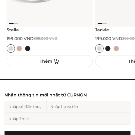
Stella
Jackie
199.000
VND
199.000
VND
399.000
VND
399.00
Thêm
Th
Nhận thông tin mới nhất từ CURNON