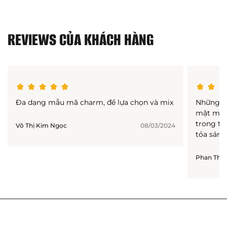
REVIEWS CỦA KHÁCH HÀNG
Đa dạng mẫu mã charm, để lựa chọn và mix
Những ch
mặt màu 
trong từn
Võ Thị Kim Ngọc
08/03/2024
tỏa sáng
Phan Thị