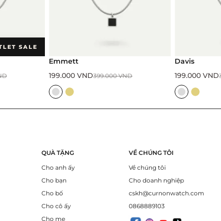
TLET SALE
Emmett
Davis
199.000
VND
199.000
VND
ND
399.000
VND
QUÀ TẶNG
VỀ CHÚNG TÔI
Cho anh ấy
Về chúng tôi
Cho bạn
Cho doanh nghiệp
Cho bố
cskh@curnonwatch.com
Cho cô ấy
0868889103
Cho mẹ