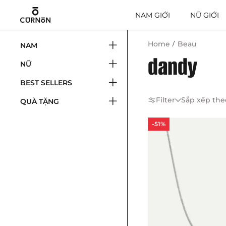
NAM GIỚI
NỮ GIỚI
Home
Beau
NAM
dandy
NỮ
BEST SELLERS
Filter
Sắp xếp the
QUÀ TẶNG
-51%