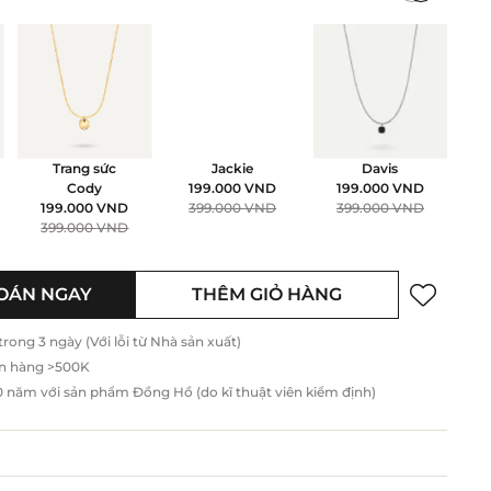
Trang sức
Jackie
Davis
T
Cody
199.000
VND
199.000
VND
199.000
VND
399.000
VND
399.000
VND
399.000
VND
OÁN NGAY
THÊM GIỎ HÀNG
ong 3 ngày (Với lỗi từ Nhà sản xuất)
n hàng >500K
năm với sản phẩm Đồng Hồ (do kĩ thuật viên kiểm định)