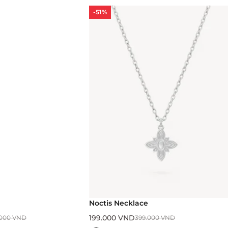
-51%
Noctis Necklace
199.000
VND
.000
VND
399.000
VND