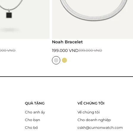
Noah Bracelet
199.000
VND
.000
VND
399.000
VND
QUÀ TẶNG
VỀ CHÚNG TÔI
Cho anh ấy
Về chúng tôi
Cho bạn
Cho doanh nghiệp
Cho bố
cskh@curnonwatch.com