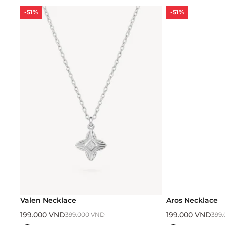
-51%
-51%
Valen Necklace
Aros Necklace
199.000
VND
199.000
VND
399.000
VND
399