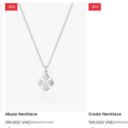
-51%
-51%
Abyss Necklace
Credo Necklace
199.000
VND
199.000
VND
399.000
VND
399.00