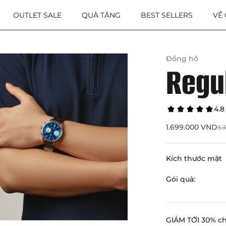
OUTLET SALE
QUÀ TẶNG
BEST SELLERS
VỀ
Đồng hồ
Regu
4.8
1.699.000
VND
3.
Kích thước mặt
Gói quà:
GIẢM TỚI 30% c