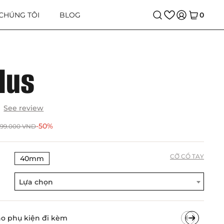
 CHÚNG TÔI
BLOG
0
lus
See review
-50%
399.000
VND
CỠ CỔ TAY
40mm
Lựa chọn
ho phụ kiện đi kèm