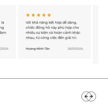
 là
Với khả năng kết hợp dễ dàng,
Với 
ợng
chiếc đồng hồ này phù hợp cho
hồ n
 đam
nhiều sự kiện và hoàn cảnh khác
phon
nhau, từ công việc đến giải trí.
nhau
sử d
1/2024
Hoàng Minh Tân
26/01/2024
Nguy