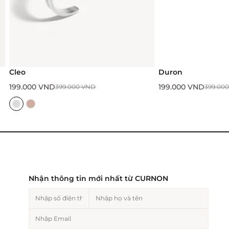
Cleo
Duron
199.000
VND
199.000
VND
399.000
VND
399.00
Nhận thông tin mới nhất từ CURNON