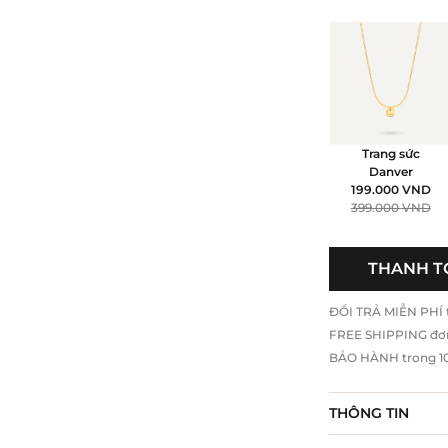
Trang sức
Danver
199.000
VND
399.000
VND
THANH T
ĐỔI TRẢ MIỄN PHÍ tr
FREE SHIPPING đơ
BẢO HÀNH trong 10 
THÔNG TIN