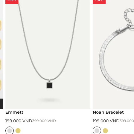
Emmett
Noah Bracelet
199.000
VND
199.000
VND
399.000
VND
399.00