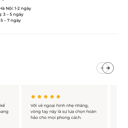
Hà Nội: 1-2 ngày
: 3 – 5 ngày
5 – 7 ngày
 kế
Với vẻ ngoại hình nhẹ nhàng,
Nhẹ 
 mang
vòng tay này là sự lựa chọn hoàn
dàng
hảo cho mọi phong cách.
phục