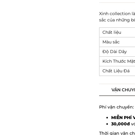
Xinh collection 
sắc của những b
Chất liệu
Màu sắc
Độ Dài Dây
Kích Thước Mặ
Chất Liệu Đá
VẬN CHUY
Phí vận chuyển:
MIỄN PHÍ
30,000đ
vớ
Thời gian vận c