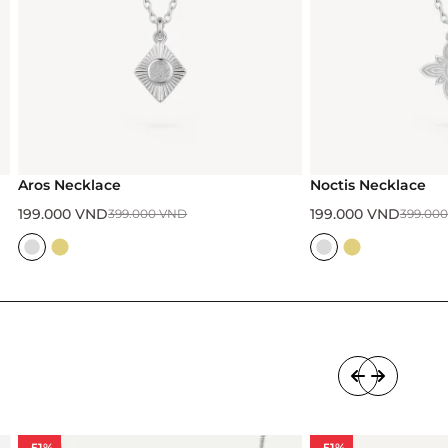
Aros Necklace
Noctis Necklace
199.000
VND
199.000
VND
399.000
VND
399.00
-51%
-51%