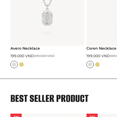
Avero Necklace
Coren Necklace
199.000
VND
199.000
VND
399.000
VND
399
BEST SELLER PRODUCT
-51%
-51%