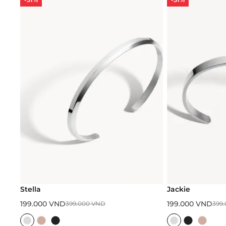
Stella
Jackie
199.000
VND
199.000
VND
399.000
VND
399