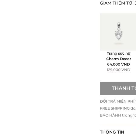
GIẢM THÊM TỚI 
Trang sức nữ
Charm Decor
64.000
VND
129.000
VND
THANH T
ĐỔI TRẢ MIỄN PHÍ tr
FREE SHIPPING đơ
BẢO HÀNH trong 10 
THÔNG TIN