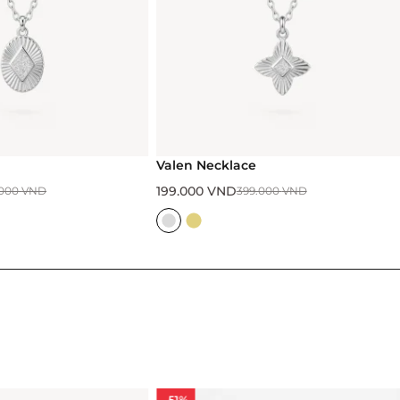
Valen Necklace
199.000
VND
.000
VND
399.000
VND
-51%