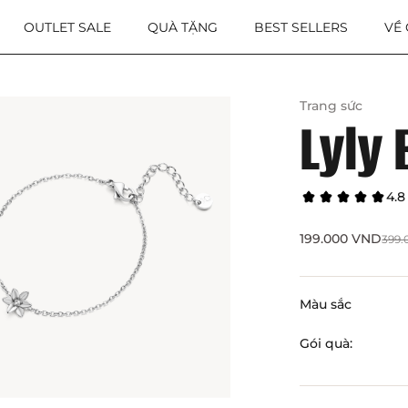
OUTLET SALE
QUÀ TẶNG
BEST SELLERS
VỀ
Trang sức
Lyly 
4.8
199.000
VND
399
Màu sắc
Gói quà: