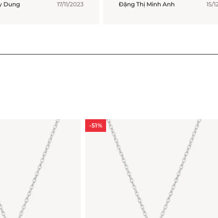
úy Dung
17/11/2023
Đặng Thị Minh Anh
15/1
-51%