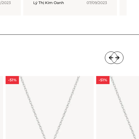
2/2023
Lý Thị Kim Oanh
07/09/2023
Trươ
-51%
-51%