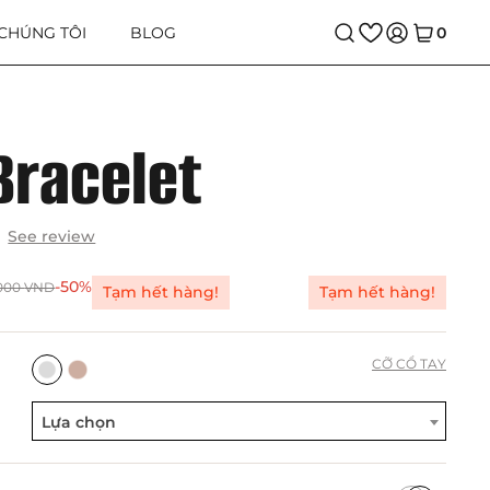
 CHÚNG TÔI
BLOG
0
Bracelet
See review
-50%
.000
VND
Tạm hết hàng!
Tạm hết hàng!
CỠ CỔ TAY
Lựa chọn