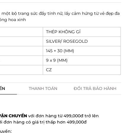
là một bộ trang sức đầy tính nữ, lấy cảm hứng từ
vẻ đẹp đa
ông hoa xinh
THÉP KHÔNG GỈ
SILVER/ ROSEGOLD
145 + 30 (MM)
t
9 x 9 (MM)
CZ
ỂN
THANH TOÁN
ĐỔI TRẢ BẢO HÀNH
 VẬN CHUYỂN
với đơn hàng từ 499,000đ trở lên
i đơn hàng có giá trị thấp hơn 499,000đ
huyển: