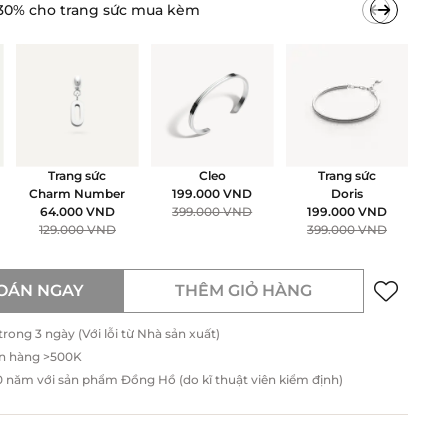
30% cho trang sức mua kèm
Trang sức
Cleo
Trang sức
Charm Number
199.000
VND
Doris
64.000
VND
399.000
VND
199.000
VND
129.000
VND
399.000
VND
OÁN NGAY
THÊM GIỎ HÀNG
ong 3 ngày (Với lỗi từ Nhà sản xuất)
n hàng >500K
năm với sản phẩm Đồng Hồ (do kĩ thuật viên kiểm định)