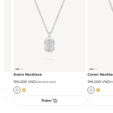
Avero Necklace
Coren Necklace
199.000
VND
199.000
VND
399.000
VND
399.00
Thêm
Th