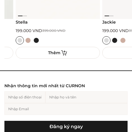
Stella
Jackie
199.000
VND
199.000
VND
399.000
VND
399.00
Thêm
Th
Nhận thông tin mới nhất từ CURNON
Đăng ký ngay