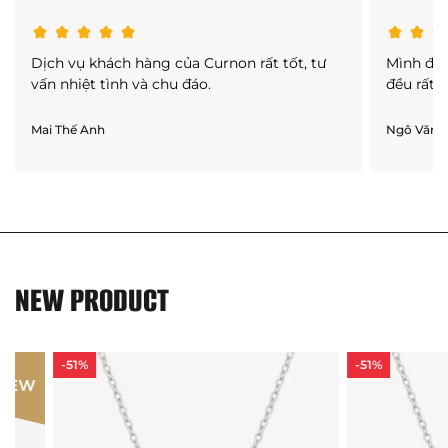
Dịch vụ khách hàng của Curnon rất tốt, tư
Mình đã
vấn nhiệt tình và chu đáo.
đều rất h
Mai Thế Anh
Ngô Văn 
NEW PRODUCT
-51%
-51%