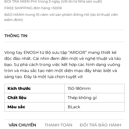
ĐỔI TRẢ MIỄN PHÍ trong 3 ngày (Với lỗi từ Nhà sản xuất)
FREE SHIPPING đơn hàng >500K
BẢO HÀNH trong 10 năm với sản phẩm Đồng Hồ (do kĩ thuật viên
kiểm định)
THÔNG TIN
Vòng tay ENOSH từ Bộ sưu tập “ARDOR” mang thiết kế
độc đáo nhất. Cái nhìn đem đến một vẻ nghệ thuật và táo
bạo. Sự phá cách trong việc kết hợp các hình dạng vuông
tròn và màu sắc tạo nên một diện mạo đầy khác biệt và
sáng tạo. Đây là một lựa chọn tuyệt vờ
Kích thước
150-180mm
Chất liệu
Thép không gỉ
Màu sắc
BLack
VẬN CHUYỂN
THANH TOÁN
ĐỔI TRẢ BẢO HÀNH